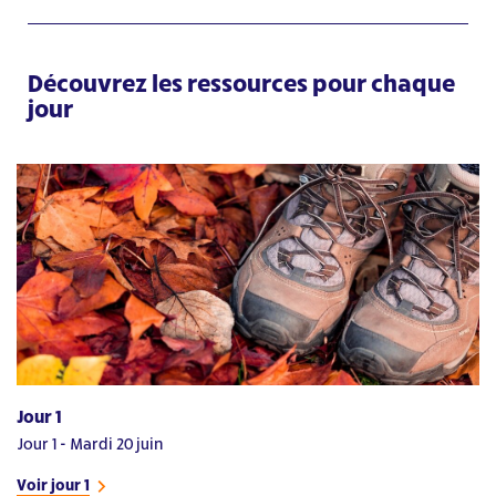
Découvrez les ressources pour chaque
jour
Jour 1
Jo
Jour 1 - Mardi 20 juin
Jo
Voir jour 1
Vo